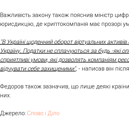
Важливість закону також пояснив міністр циф
юрисдикцію, де криптокомпанія має прозорі ум
"В Україні щоденний оборот віртуальних активів 
Україну. Податки не сплачуються за будь -які о
сприятливі умови, які дозволять компаніям реєс
відчувати себе захищеними"
, - написав він піс
Федоров також зазначив, що лише деякі країни 
них.
Джерело:
Слово і Діло