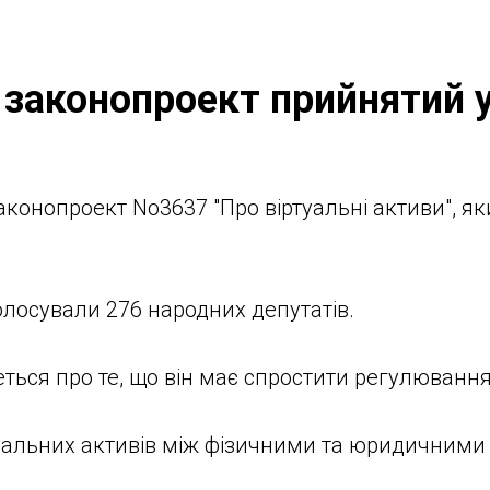
 законопроект прийнятий у
конопроект No3637 "Про віртуальні активи", як
голосували 276 народних депутатів.
ься про те, що він має спростити регулювання 
уальних активів між фізичними та юридичними 