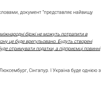
 словами, документ "представляє найвищу
е міжнародні біржі не можуть потрапити в
кону це буде врегульовано. Будуть створені
буде отримувати податки, а підприємці повинні
юксембург, Сінгапур. І Україна буде однією з